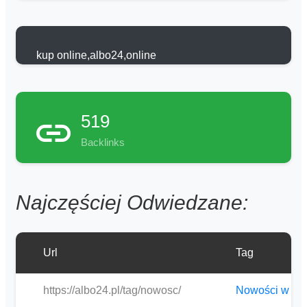
kup online,albo24,online
519
Backlinks
Najczęściej Odwiedzane:
Url
Tag
https://albo24.pl/tag/nowosc/
Nowości w skl