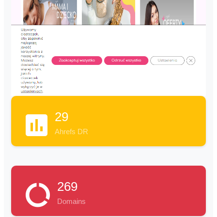
29
Ahrefs DR
269
Domains