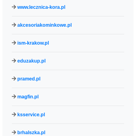
www.lecznica-kora.pl
akcesoriakominkowe.pl
ism-krakow.pl
eduzakup.pl
pramed.pl
magfin.pl
ksservice.pl
brhalszka.pl