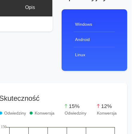
Opis
Windows
Android
Linux
Skuteczność
15%
12%
Odwiedziny
Konwersja
Odwiedziny
Konwersja