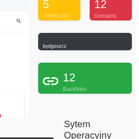
5
12
Ahrefs DR
Domains
bydgoszcz
12
Backlinks
Sytem
Operacyjny