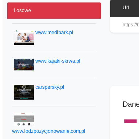
Url
Losowe
https:/
www.medipark.pl
www.kajaki-skrwa.pl
carspersky.pl
Dane
www.lodzpozycjonowanie.com.pl