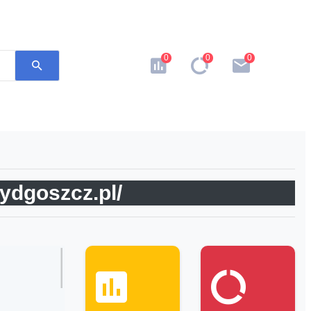
0
0
0
bydgoszcz.pl/