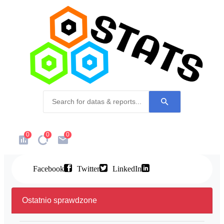
0
0
0
Facebook
Twitter
LinkedIn
Ostatnio sprawdzone