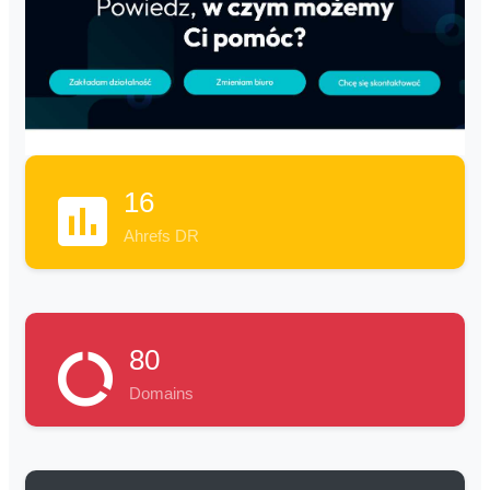
16
Ahrefs DR
80
Domains