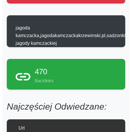
jagoda
kamczacka,jagodakamczackakrzewinski.pl,sadzonki
jagody kamczackiej
470
Backlinks
Najczęściej Odwiedzane:
Url