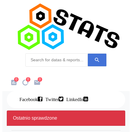
0
0
0
Facebook
Twitter
LinkedIn
Ostatnio sprawdzone