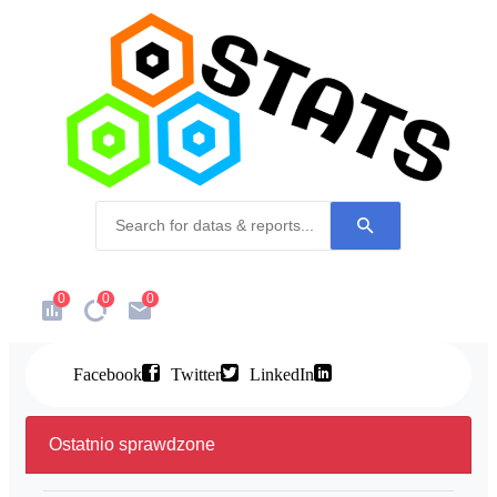
0
0
0
Facebook
Twitter
LinkedIn
Ostatnio sprawdzone