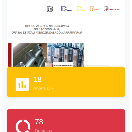
18
Ahrefs DR
78
Domains