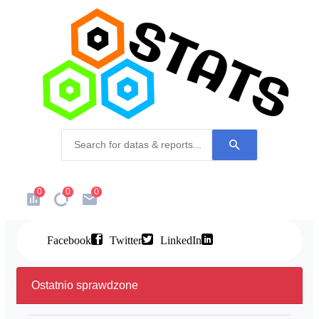
0
0
0
Facebook
Twitter
LinkedIn
Ostatnio sprawdzone