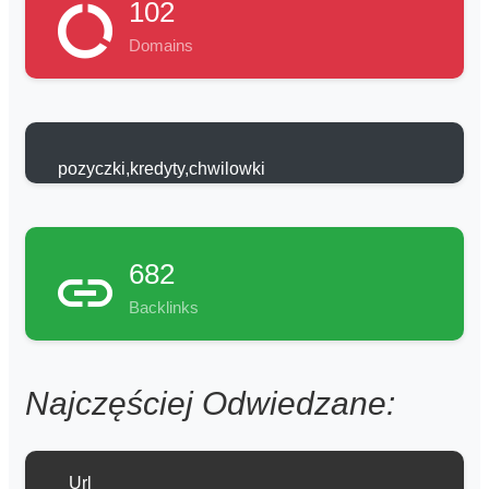
102
Domains
pozyczki,kredyty,chwilowki
682
Backlinks
Najczęściej Odwiedzane:
Url