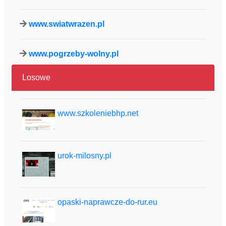
www.swiatwrazen.pl
www.pogrzeby-wolny.pl
Losowe
www.szkoleniebhp.net
urok-milosny.pl
opaski-naprawcze-do-rur.eu