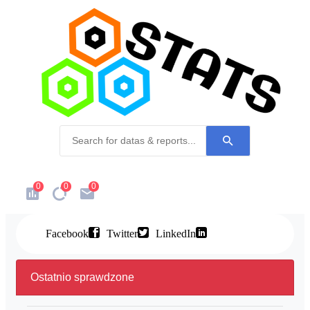
0
0
0
Facebook
Twitter
LinkedIn
Ostatnio sprawdzone