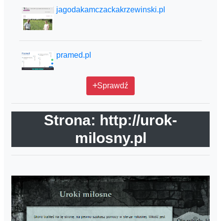
jagodakamczackakrzewinski.pl
pramed.pl
Sprawdź
Strona: http://urok-
milosny.pl