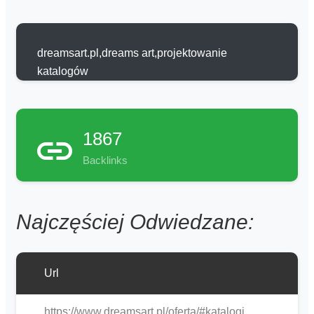
dreamsart.pl,dreams art,projektowanie
katalogów
1867
Backlinks
Najczęściej Odwiedzane:
Url
https://www.dreamsart.pl/oferta/#katalogi