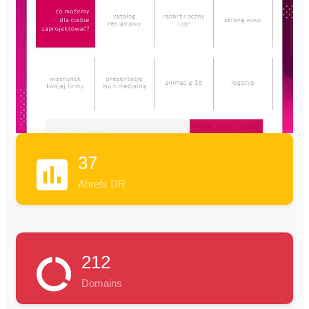
37
Ahrefs DR
212
Domains