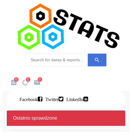
0
0
0
Facebook
Twitter
LinkedIn
Ostatnio sprawdzone